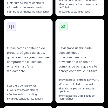
Estrutura de CTAs e formulários
Estrutura de página de produto
Blocos de conteúdo prontos para
Fluxo de carrinho e conversão
A/B test
Sinais de confiança no pagamento
Setup de captura de leads
Documentação e Hubs de
Revisão de Acessibilidade
Conteúdo
e Compliance
Organizamos conteúdo de
Revisamos usabilidade,
produto, páginas de ajuda,
acessibilidade,
guias e explicações para que
posicionamento de
compradores e usuários
privacidade e bases de
entendam a oferta
compliance para que o site
rapidamente.
pareça confiável e utilizável.
Verificações orientadas por WCAG
Revisão de teclado e contraste
Estrutura de help center
Revisão de posicionamento de
Documentação de produto
políticas
Conteúdo de onboarding
Verificações de usabilidade de
Hubs de conteúdo localizados
formulários