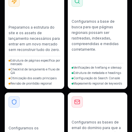
Setup de Lançamento de
SEO Técnico e Indexação
Mercado
Configuramos a base de
busca para que páginas
Preparamos a estrutura do
regionais possam ser
site e os assets de
rastreadas, indexadas,
lançamento necessários para
compreendidas e medidas
entrar em um novo mercado
corretamente.
sem reconstruir tudo do zero.
Estrutura de páginas específica por
mercado
Verificações de hreflang e sitemap
Checklist de lançamento e fluxo de
QA
Estrutura de metadata e headings
Otimização dos assets principais
Configuração do Search Console
Revisão de prontidão regional
Mapeamento regional de keywords
Bases de Confiança e
Email e Entregabilidade
Segurança
Configuramos as bases de
email do domínio para que a
Configuramos os