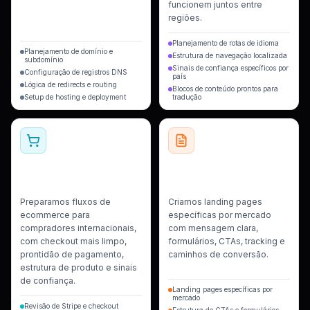
funcionem juntos entre
regiões.
Planejamento de rotas de idioma
Planejamento de domínio e
Estrutura de navegação localizada
subdomínio
Sinais de confiança específicos por
Configuração de registros DNS
país
Lógica de redirects e routing
Blocos de conteúdo prontos para
Setup de hosting e deployment
tradução
Checkout e Setup
Landing Pages e
Comercial
Caminhos de Conversão
Preparamos fluxos de
Criamos landing pages
ecommerce para
específicas por mercado
compradores internacionais,
com mensagem clara,
com checkout mais limpo,
formulários, CTAs, tracking e
prontidão de pagamento,
caminhos de conversão.
estrutura de produto e sinais
de confiança.
Landing pages específicas por
mercado
Revisão de Stripe e checkout