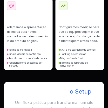
Posicionamento de
Analytics e Reporting de
Mercado e Refresh Visual
Lançamento
Adaptamos a apresentação
Configuramos medição para
da marca para novos
que as equipes vejam o que
mercados sem desconectá-
acontece após o lançamento
la do produto original.
e identifiquem atritos cedo.
Refino de mensagem
GA4 e mapeamento de eventos
Sinais visuais de confiança
Tracking de conversão
Revisão de consistência de marca
Diagnóstico de funil
Posicionamento específico por
Baseline de reporting de
mercado
lançamento
Como Executamos
o Setup
Um fluxo prático para transformar um site