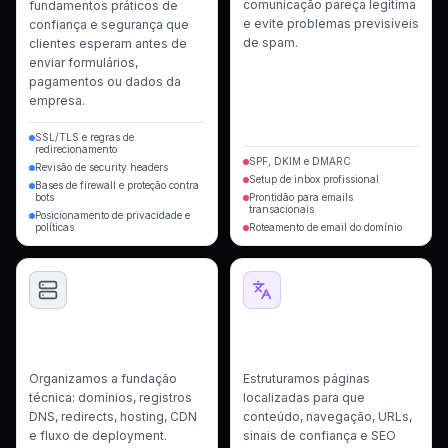
comunicação pareça legítima
fundamentos práticos de
e evite problemas previsíveis
confiança e segurança que
de spam.
clientes esperam antes de
enviar formulários,
pagamentos ou dados da
empresa.
SSL/TLS e regras de
redirecionamento
SPF, DKIM e DMARC
Revisão de security headers
Setup de inbox profissional
Bases de firewall e proteção contra
bots
Prontidão para emails
transacionais
Posicionamento de privacidade e
políticas
Roteamento de email do domínio
Domínios, DNS e
Arquitetura de
Deployment
Localização
Organizamos a fundação
Estruturamos páginas
técnica: domínios, registros
localizadas para que
DNS, redirects, hosting, CDN
conteúdo, navegação, URLs,
e fluxo de deployment.
sinais de confiança e SEO