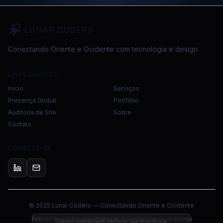
LUNAR CODERS
Conectando Oriente e Ocidente com tecnologia e design.
LINKS RÁPIDOS
Início
Serviços
Presença Global
Portfólio
Auditoria de Site
Sobre
Contato
CONECTE-SE
© 2025 Lunar Coders — Conectando Oriente e Ocidente
Feito em Taipé & Barcelona
Política de Privacidade
Termos de Serviço
Usamos cookies para melhorar sua experiência.