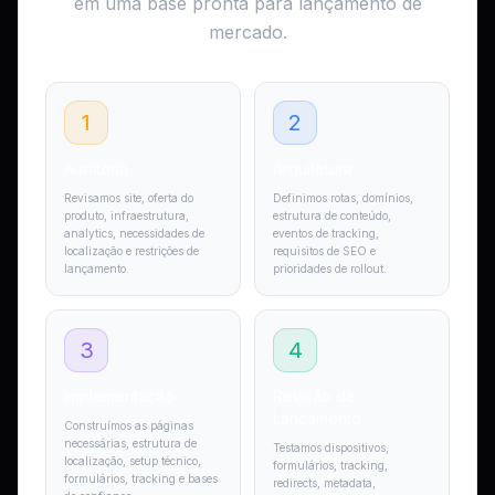
em uma base pronta para lançamento de
mercado.
1
2
Auditoria
Arquitetura
Revisamos site, oferta do
Definimos rotas, domínios,
produto, infraestrutura,
estrutura de conteúdo,
analytics, necessidades de
eventos de tracking,
localização e restrições de
requisitos de SEO e
lançamento.
prioridades de rollout.
3
4
Implementação
Revisão de
Lançamento
Construímos as páginas
necessárias, estrutura de
Testamos dispositivos,
localização, setup técnico,
formulários, tracking,
formulários, tracking e bases
redirects, metadata,