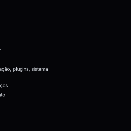
r
ação, plugins, sistema
iços
ato