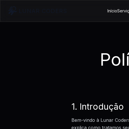
LUNAR CODERS
Início
Servi
Pol
1. Introdução
Bem-vindo à Lunar Coders.
explica como tratamos seu