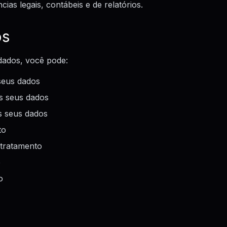
cias legais, contábeis e de relatórios.
os
 dados, você pode:
 seus dados
os seus dados
os seus dados
to
o tratamento
e
o