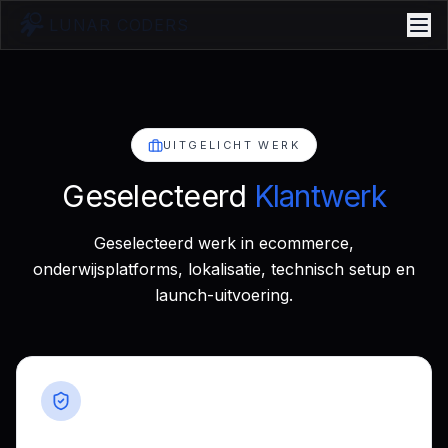
LUNAR CODERS
UITGELICHT WERK
Geselecteerd
Klantwerk
Geselecteerd werk in ecommerce,
onderwijsplatforms, lokalisatie, technisch setup en
launch-uitvoering.
Case-studies met klanttoestemming
We tonen alleen projecten die klanten publiek
hebben vrijgegeven. Veel successen blijven