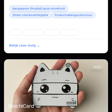
Aangepaste Shopify/Liquid-storefront
Stripe-checkoutintegratie
Productcatalogusstructuur
Branche
E-commerce
CSS
JavaScript
Liquid
+
2
meer
Bekijk case-study →
2025
MochiCard