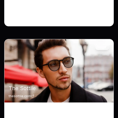
vertrouwelijk door NDA’s en privacy. De
getoonde cases reflecteren onze
kwaliteitsnormen en het vertrouwen van klanten.
2024
The Sottile
thesottile.com
Premium brillen-webshop met custom design en
naadloze betaalintegratie.