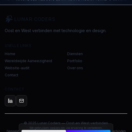
LUNAR CODERS
Oost en West verbinden met technologie en design.
SNELLE LINKS
Home
Diensten
Wereldwijde Aanwezigheid
Portfolio
Website-audit
Over ons
Contact
CONTACT
© 2025 Lunar Coders — Oost en West verbinden
We gebruiken cookies om uw ervaring te verbeteren.
Gemaakt in Taipei & Barcelona
Privacybeleid
Servicevoorwaarden
Werelden verbinden