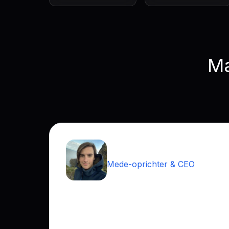
Ma
Luiz Bizzio
Mede-oprichter & CEO
Barcelona
Een ware wereldburger die in 5+ landen 
gewerkt. Zijn internationale ervaring in 
technologie geeft hem een uniek perspec