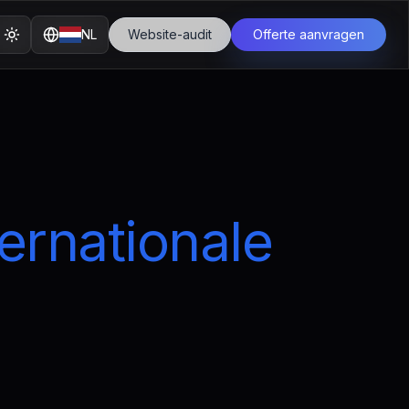
NL
Website-audit
Offerte aanvragen
ternationale