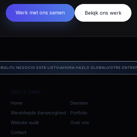
Werk met ons samen
Bekijk ons werk
TU NEGOCIO ESTÁ LISTO
AHORA HAZLO GLOBAL
VOTRE ENTREPRIS
SNELLE LINKS
Home
Diensten
Wereldwijde Aanwezigheid
Portfolio
Website-audit
Over ons
Contact