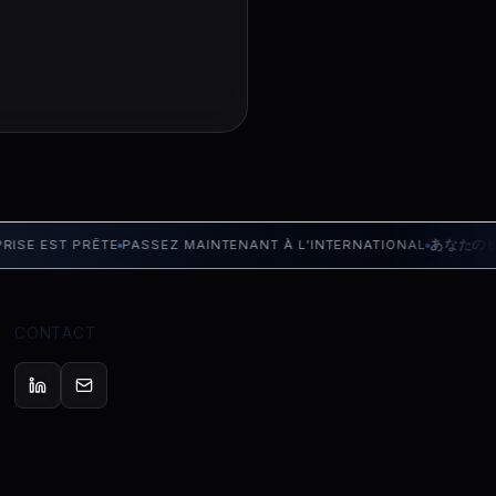
E EST PRÊTE
PASSEZ MAINTENANT À L’INTERNATIONAL
あなたのビジ
CONTACT