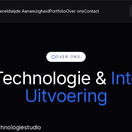
ereldwijde Aanwezigheid
Portfolio
Over ons
Contact
OVER ONS
Technologie &
In
Uitvoering
chnologiestudio