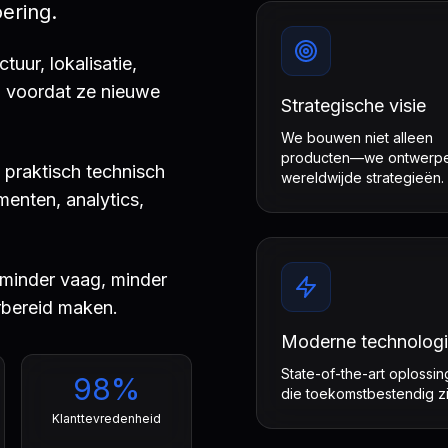
oering.
tuur, lokalisatie,
n voordat ze nieuwe
Strategische visie
We bouwen niet alleen
producten—we ontwerp
praktisch technisch
wereldwijde strategieën.
enten, analytics,
s minder vaag, minder
rbereid maken.
Moderne technolog
State-of-the-art oplossi
98%
die toekomstbestendig zi
Klanttevredenheid