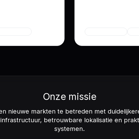
cten.
bouwt duurzame busin
Expertise
tionale markten
Strategische deals
Bedr
Onze missie
en nieuwe markten te betreden met duidelijkere
nfrastructuur, betrouwbare lokalisatie en prak
systemen.