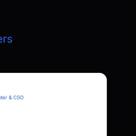
ers
Pujades
hter & CSO
er met meerdere succesvolle projecten.
en zakelijk instinct sturen groei en
kt kansen, sluit strategische deals en