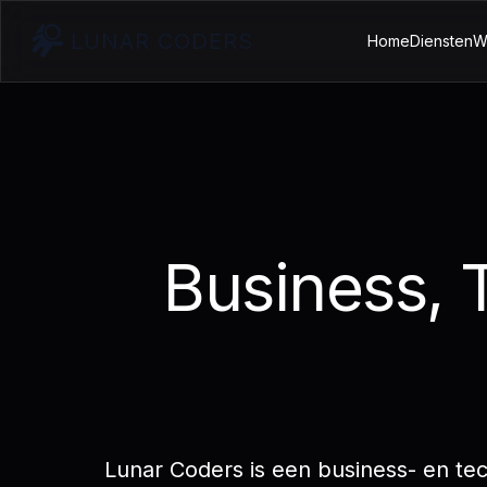
LUNAR CODERS
Home
Diensten
W
Business, 
Lunar Coders is een business- en te