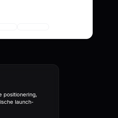
essmodellen.
ijfsgroei
Venture building
 positionering,
tische launch-