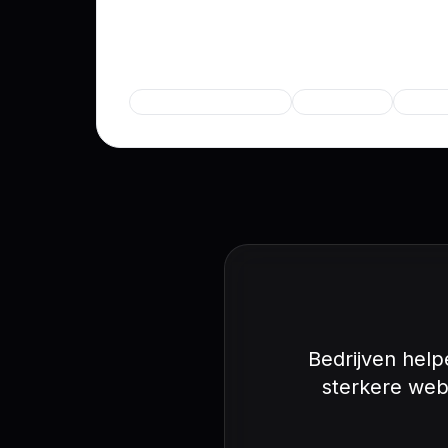
succesvolle, marktoverschrijdende produ
Expertise
Business development
Technologie
Interna
Bedrijven help
sterkere webi