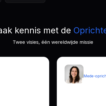
ak kennis met de
Opricht
Twee visies, één wereldwijde missie
Natalia 
Mede-opric
Taipei
heeft gewoond en
Een bewezen ondernem
business development en
Haar strategische visie 
tief op het bouwen van
positionering. Ze ontde