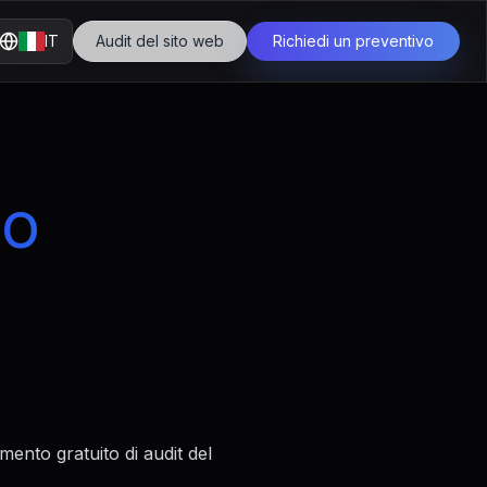
IT
Audit del sito web
Richiedi un preventivo
io
umento gratuito di audit del