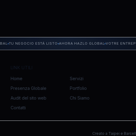
L
TU NEGOCIO ESTÁ LISTO
AHORA HAZLO GLOBAL
VOTRE ENTREPRIS
LINK UTILI
Home
Servizi
Presenza Globale
Portfolio
Audit del sito web
Chi Siamo
Contatti
Creato a Taipei e Barcel