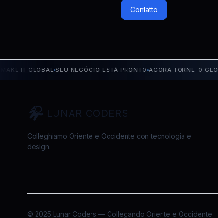
Contatto
E IT GLOBAL
SEU NEGÓCIO ESTÁ PRONTO
AGORA TORNE-O GLOBA
LUNAR CODERS
Colleghiamo Oriente e Occidente con tecnologia e
design.
© 2025 Lunar Coders — Collegando Oriente e Occidente