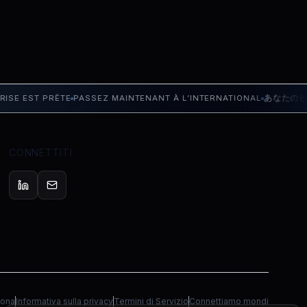
E EST PRÊTE
PASSEZ MAINTENANT À L’INTERNATIONAL
あなたのビジ
CONNETTITI
lona
Informativa sulla privacy
Termini di Servizio
Connettiamo mondi