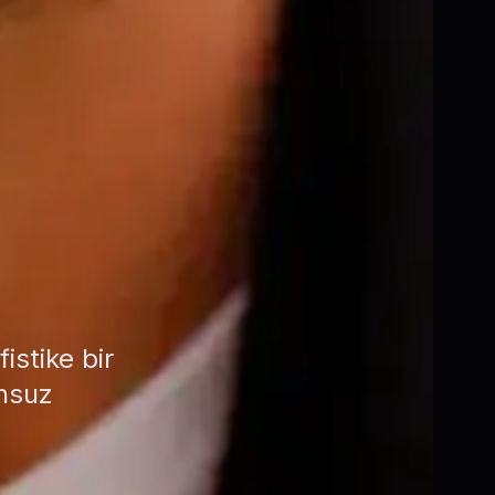
istike bir
unsuz