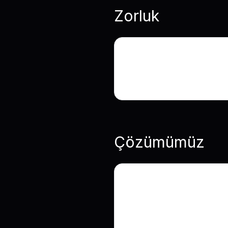
Zorluk
Müşteri; ürünleri zarafe
deneyimi sunan premium
Çözümümüz
CSS, JavaScript ve Liqu
entegre ettik ve ürün yö
kapsamlı ürün sunumu 