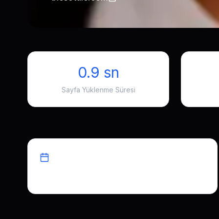
0.9 sn
Sayfa Yüklenme Süresi
Süre
4 ay