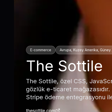
E-commerce
Avrupa, Kuzey Amerika, Güney
The Sottile
The Sottile, özel CSS, JavaScrip
gözlük e-ticaret mağazasıdır.
Stripe ödeme entegrasyonu ile
thesottile.com