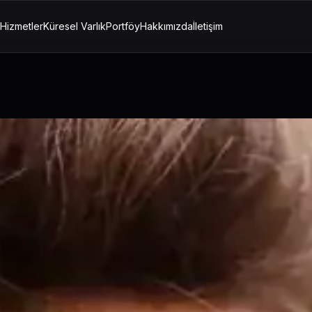
Hizmetler
Küresel Varlık
Portföy
Hakkımızda
İletişim