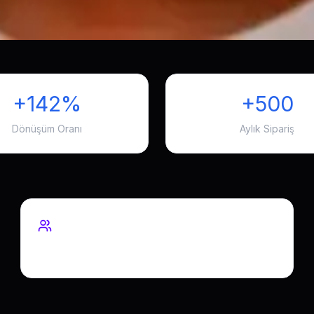
+142%
+500
Dönüşüm Oranı
Aylık Sipariş
Ekip Büyüklüğü
8 geliştirici