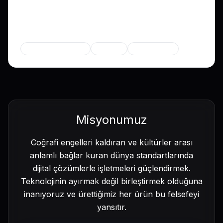
girişimci. Keskin iş zekâsı ve stratejik vizyonu büyümeyi
ve pazar konumunu güçlendirir.
Uzmanlık
Stratejik Anlaşmalar
Büyüme
Girişim İnşası
Misyonumuz
Coğrafi engelleri kaldıran ve kültürler arası
anlamlı bağlar kuran dünya standartlarında
dijital çözümlerle işletmeleri güçlendirmek.
Teknolojinin ayırmak değil birleştirmek olduğuna
inanıyoruz ve ürettiğimiz her ürün bu felsefeyi
yansıtır.