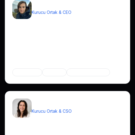
Luiz Bizzio
Kurucu Ortak & CEO
Barselona
5+ ülkede yaşamış ve çalışmış gerçek bir dünya
vatandaşı. İş geliştirme ve teknolojideki uluslararası
deneyimi, farklı pazarlarda başarılı olan ürünler inşa
etmeye benzersiz bir bakış kazandırır.
Uzmanlık
İş Geliştirme
Teknoloji
Uluslararası Pazarlar
Natalia Pujades
Kurucu Ortak & CSO
Taype
Birden fazla başarılı girişimin arkasındaki kanıtlanmış bir