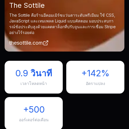
The Sottile
The Sottile คือร้านอีคอมเมิร์ซแว่นตาระดับพรีเมียม ใช้ CSS,
JavaScript และเทมเพลต Liquid แบบคัสตอม มอบประสบกา
รณ์ช้อประดับสูงด้วยแคตตาล็อกที่ปรับจูนและการเชื่อม Stripe
อย่างไร้รอยต่อ
thesottile.com
0.9 วินาที
+142%
เวลาโหลดหน้า
อัตราแปลง
+500
ออร์เดอร์ต่อเดือน