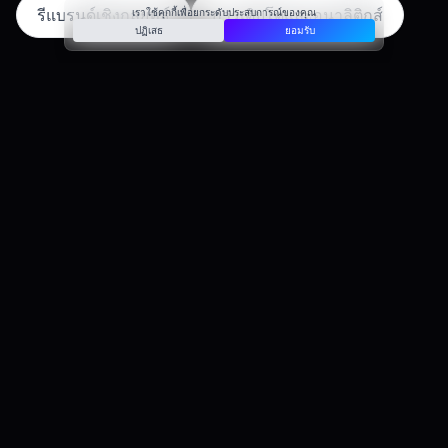
รีแบรนด์เชิงกลยุทธ์
การเติบโตและอนาลิติกส์
เราใช้คุกกี้เพื่อยกระดับประสบการณ์ของคุณ
ปฏิเสธ
ยอมรับ
เทคโนโลยีที่ใช้
CSS
JavaScript
Liquid
MySQL
Stripe
ผลลัพธ์และอิทธิพล
คอนเวอร์ชันสูงขึ้น 142% จากการปรับขั้น
ตอนชำระเงิน
ทำรายการมากกว่า 1,000 ออเดอร์ในปีแรก