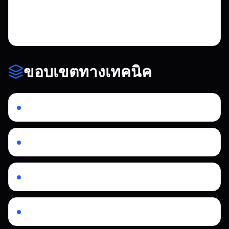
ประสิทธิภาพ ดีไซน์ตอบสนอง เช็คเอาต์
กระชับ และการนำเสนอสินค้าครบถ้วน
ขอบเขตทางเทคนิค
Storefront Shopify/Liquid แบบกำหนดเอง
การเชื่อมต่อ checkout Stripe
โครงสร้างแคตตาล็อกสินค้า
UX ecommerce แบบ responsive