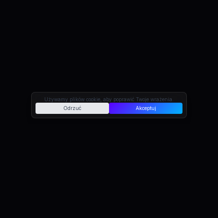
Używamy plików cookie, aby poprawić Twoje wrażenia.
Odrzuć
Akceptuj
Możliwości
Zbudowane pod