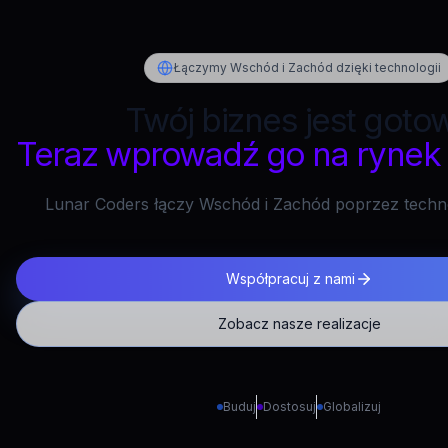
Łączymy Wschód i Zachód dzięki technologii
Twój biznes jest goto
Teraz wprowadź go na rynek 
Lunar Coders łączy Wschód i Zachód poprzez techno
Współpracuj z nami
Zobacz nasze realizacje
Buduj
Dostosuj
Globalizuj