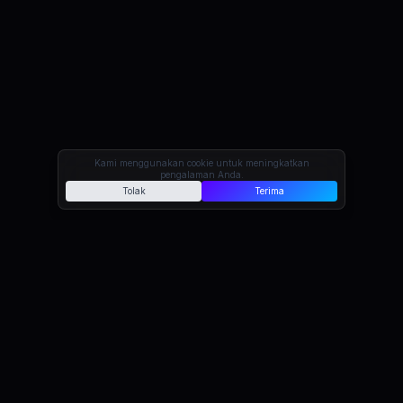
Kami menggunakan cookie untuk meningkatkan
pengalaman Anda.
Tolak
Terima
Kapabilitas
Dibangun untuk
Peluncuran Internasional