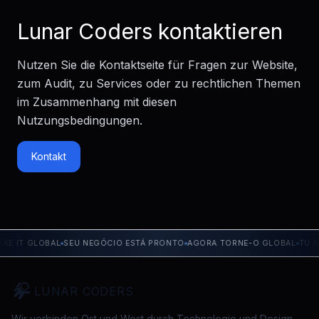
Lunar Coders kontaktieren
Nutzen Sie die Kontaktseite für Fragen zur Website,
zum Audit, zu Services oder zu rechtlichen Themen
im Zusammenhang mit diesen
Nutzungsbedingungen.
Kontakt
E IT GLOBAL
SEU NEGÓCIO ESTÁ PRONTO
AGORA TORNE-O GLOBAL
TU NE
LUNAR CODERS
Wir verbinden Ost und West durch Technologie und Design.