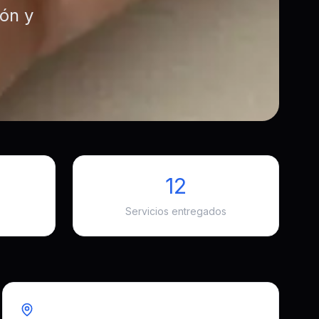
ón y
12
Servicios entregados
Región