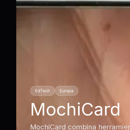
EdTech
Europa
MochiCard
MochiCard combina herramient