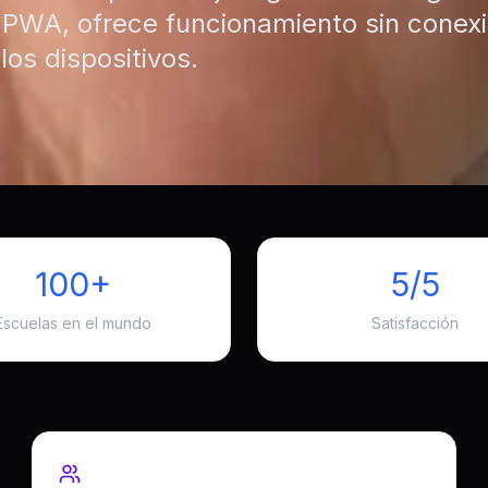
PWA, ofrece funcionamiento sin conexi
los dispositivos.
100+
5/5
Escuelas en el mundo
Satisfacción
Tamaño del equipo