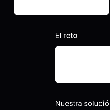
1 mes
El reto
Crear una solución EdT
físicos. Debía funcion
dispositivos.
Nuestra solució